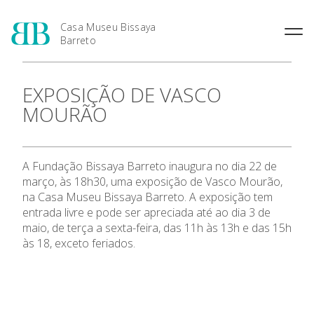
Casa Museu Bissaya
Barreto
O Patrono: Fernando Bissaya
EXPOSIÇÃO DE VASCO
Barreto
MOURÃO
A Casa Museu
A Casa Museu
A Fundação Bissaya Barreto inaugura no dia 22 de
março, às 18h30, uma exposição de Vasco Mourão,
Visitar
na Casa Museu Bissaya Barreto. A exposição tem
entrada livre e pode ser apreciada até ao dia 3 de
Coleções
maio, de terça a sexta-feira, das 11h às 13h e das 15h
às 18, exceto feriados.
Exposições
Agenda