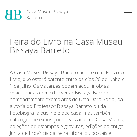
Casa Museu Bissaya
Barreto
O Patrono: Fernando Bissaya
Feira do Livro na Casa Museu
Barreto
Bissaya Barreto
A Casa Museu
A Casa Museu
A Casa Museu Bissaya Barreto acolhe uma Feira do
Livro, que estará patente entre os dias 26 de junho e
1 de julho. Os visitantes podem adquirir obras
Visitar
relacionadas com o Universo Bissaya Barreto,
nomeadamente exemplares de Uma Obra Social, da
Coleções
autoria do Professor Bissaya Barreto ou da
Fotobiografia que lhe é dedicada, mas também
catálogos de exposições realizadas na Casa Museu,
Exposições
coleções de estampas e gravuras, edições da antiga
Junta de Província da Beira Litoral ou postais e