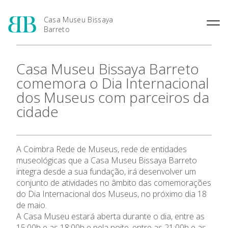
Casa Museu Bissaya
Barreto
O Patrono: Fernando Bissaya
Casa Museu Bissaya Barreto
Barreto
comemora o Dia Internacional
A Casa Museu
dos Museus com parceiros da
cidade
A Casa Museu
Visitar
A Coimbra Rede de Museus, rede de entidades
museológicas que a Casa Museu Bissaya Barreto
integra desde a sua fundação, irá desenvolver um
Coleções
conjunto de atividades no âmbito das comemorações
do Dia Internacional dos Museus, no próximo dia 18
Exposições
de maio.
A Casa Museu estará aberta durante o dia, entre as
15:00h e as 18:00h e pela noite, entre as 21:00h e as