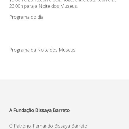
Agenda
23:00h para a Noite dos Museus.
Centro de Documentação
Programa do dia
Horários e contactos
Programa da Noite dos Museus
A Fundação Bissaya Barreto
O Patrono: Fernando Bissaya Barreto