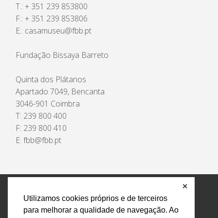
T.: + 351 239 853800
F.: + 351 239 853806
E.:
casamuseu@fbb.pt
Fundação Bissaya Barreto
Quinta dos Plátanos
Apartado 7049, Bencanta
3046-901 Coimbra
T: 239 800 400
F: 239 800 410
E:
fbb@fbb.pt
✕
Política de Privacidade e Tratamento de Dados
Utilizamos cookies próprios e de terceiros
Encarregado de Proteção de Dados
Livro Eletrónico
para melhorar a qualidade de navegação. Ao
de Reclamações
Canal de Denúncias