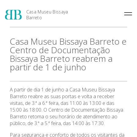
Casa Museu Bissaya
Barreto
O Patrono: Fernando Bissaya
Casa Museu Bissaya Barreto e
Barreto
Centro de Documentação
A Casa Museu
Bissaya Barreto reabrem a
partir de 1 de junho
A Casa Museu
A partir de dia 1 de junho a Casa Museu Bissaya
Visitar
Barreto reabre as suas portas e volta a receber
visitas, de 3.ª a 6.ª feira, das 11:00 às 13:00 e das
Coleções
15:00 às 18:00. O Centro de Documentação Bissaya
Barreto retoma o seu horário de atendimento ao
público, de 3.ª a 5.ª feira, das 14:00 às 17:30.
Agenda
Para segurança e conforto de todos os visitantes da