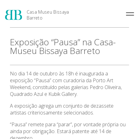
Casa Museu Bissaya
Barreto
O Patrono: Fernando Bissaya
Exposição “Pausa” na Casa-
Barreto
Museu Bissaya Barreto
A Casa Museu
No dia 14 de outubro às 18h é inaugurada a
exposição “Pausa” com curadoria da Porto Art
A Casa Museu
Weekend, constituído pelas galerias Pedro Oliveira,
Quadrado Azul e Kubik Gallery.
Visitar
A exposição agrega um conjunto de dezassete
artistas criteriosamente selecionados.
Coleções
“Pausa” remete para “parar”, por vontade própria ou
ainda por obrigação. Estará patente até 14 de
Exposições
dezembro.