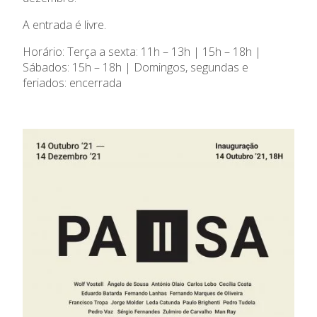
Agenda
A entrada é livre.
Horário: Terça a sexta: 11h – 13h | 15h – 18h |
Centro de Documentação
Sábados: 15h – 18h | Domingos, segundas e
feriados: encerrada
Horários e contactos